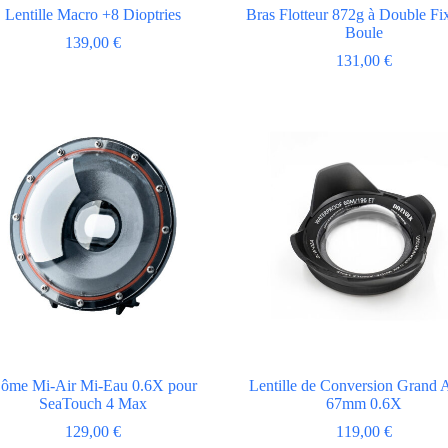
Lentille Macro +8 Dioptries
Bras Flotteur 872g à Double Fi
Boule
139,00
€
131,00
€
ôme Mi-Air Mi-Eau 0.6X pour
Lentille de Conversion Grand 
SeaTouch 4 Max
67mm 0.6X
129,00
€
119,00
€