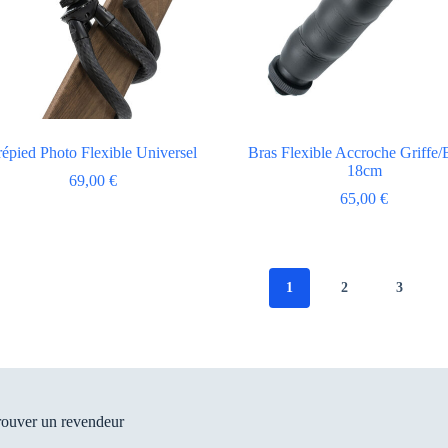
répied Photo Flexible Universel
Bras Flexible Accroche Griffe/
18cm
69,00
€
65,00
€
1
2
3
rouver un revendeur