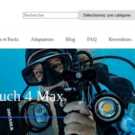
Aucun
résultat
s et Packs
Adaptateurs
Blog
FAQ
Revendeurs
ouch 4 Max