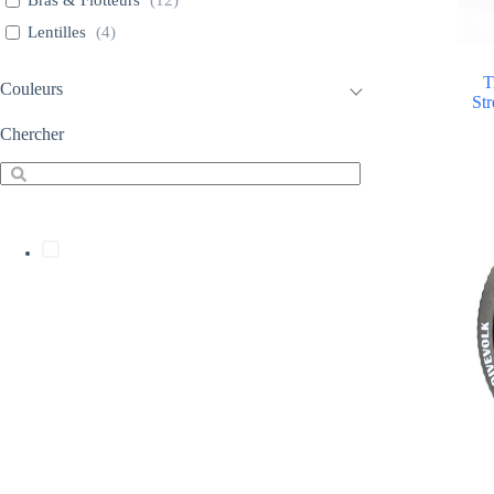
Bras & Flotteurs
(
12
)
Lentilles
(
4
)
T
Couleurs
St
Chercher