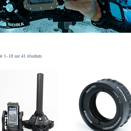
Trié
e 1–18 sur 41 résultats
par
prix
décroissant