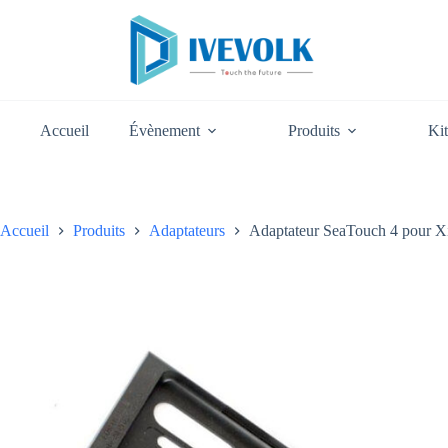
Passer
Adaptateur SeaTouch 4 pour Xiaomi Redmi Note 11 Pro – DAD024
au
30,00
€
contenu
Accueil
Évènement
Produits
Kit
Accueil
Produits
Adaptateurs
Adaptateur SeaTouch 4 pour 