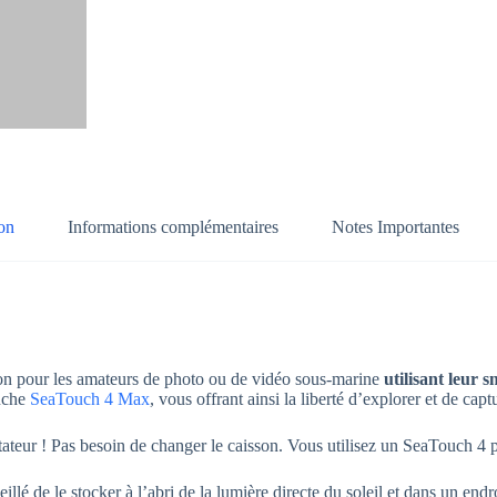
on
Informations complémentaires
Notes Importantes
 pour les amateurs de photo ou de vidéo sous-marine
utilisant leur 
anche
SeaTouch 4 Max
, vous offrant ainsi la liberté d’explorer et de cap
eur ! Pas besoin de changer le caisson. Vous utilisez un SeaTouch 4 po
seillé de le stocker à l’abri de la lumière directe du soleil et dans un en