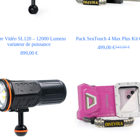
re Vidéo SL120 – 12000 Lumens
Pack SeaTouch 4 Max Plus Kit
variateur de puissance
499,00
€
543,00
€
Le
Le
899,00
€
prix
prix
initial
actuel
était :
est :
543,00 €.
499,00 €.