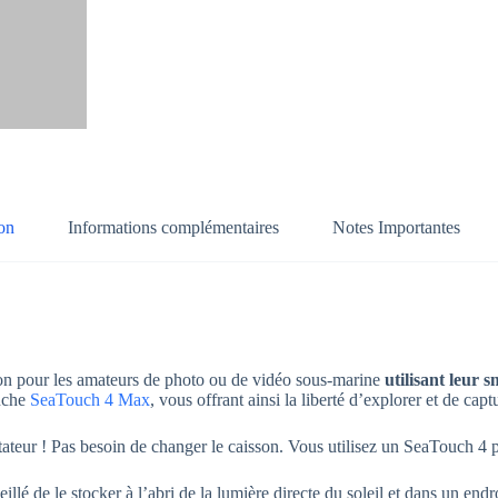
on
Informations complémentaires
Notes Importantes
 pour les amateurs de photo ou de vidéo sous-marine
utilisant leur 
anche
SeaTouch 4 Max
, vous offrant ainsi la liberté d’explorer et de cap
eur ! Pas besoin de changer le caisson. Vous utilisez un SeaTouch 4 po
seillé de le stocker à l’abri de la lumière directe du soleil et dans un en