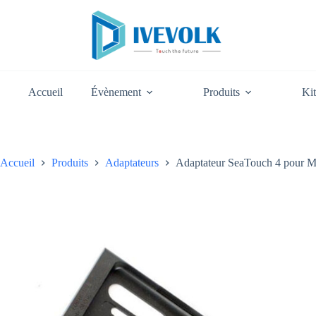
Passer
Adaptateur SeaTouch 4 pour Motorola Moto G Pure – DAD029
au
30,00
€
contenu
Accueil
Évènement
Produits
Kit
Accueil
Produits
Adaptateurs
Adaptateur SeaTouch 4 pour 