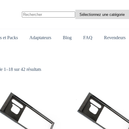
Aucun
résultat
s et Packs
Adaptateurs
Blog
FAQ
Revendeurs
Trié
e 1–18 sur 42 résultats
par
prix
décroissant