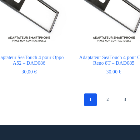
aptateur SeaTouch 4 pour Oppo
Adaptateur SeaTouch 4 pour 
A52 – DAD086
Reno 8T – DAD085
30,00
€
30,00
€
1
2
3