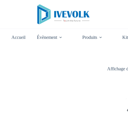
Passer
au
contenu
Accueil
Évènement
Produits
Kit
Affichage d